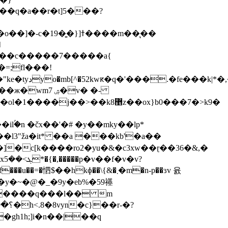
�?��c�����7�����a{
���k|*�,�l
ۺ 7�v� �-
��k8޵z��ox}b0���7�>k9�
y�~�@�_�9y�eb%�59禥
gh1h;]i�n��|��q