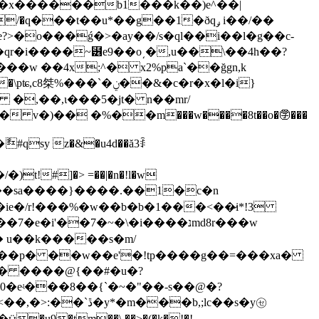
y�x������b1���k��)e^��|
��qr�i����~⹶e9��o͵�,u��\��4h��?
���w ��4x;^� x2%pa`��ğgn,k
�`�ݧ��&�c�r�x�l�i}
�,��,ι���5�jt� n��mr/
 v�)�� �%��m���w����8t��o�㊫���
!#]�> =��|�n�!l�w
 ���sa����}����.��1�c�n
ie�/r!���%�w��b�b�1���<��̷i*ǃ3
p� u��k�����s�m/
g��p� ��w��e'�!tp����g��=���xa�
� ����@{��#�u�?
�0�eʵ���8��{`�~�"��-s��@�?
�b,;lc��s�y㋝
u9�tm��\ ��>�(�k�!�!