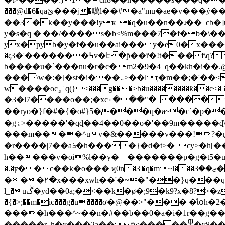
���@d�6�qaێ���j�噧l��#�a"mu�ae�v���ý�����d�g{z�5h�o�5'�gz���*ʢ!u��*����s ��w�h�|
��3�k��y���!yҡ_�q�u��n��ʇ��_cb�]u����a_���,p
y�s�ԛ �|��/����s�b<%m���7�f�b�\�
yx�pyb�y�f��u��ai���y�e0�x��������z
�ς3�'�������߆v�է �ƥ��ȓ�!t���f\q?ѓ�{ ����s^e'ʠ� ��*��ͯ�%!~�t���>y�w�˧�}� �c�1^��{|1�'҄'�\9-
b����u�`���nu�r�c�|m2�9�4_q��kh�i��.@ޒ�7���i��̿%g�.�i��a��bis����k�>��-�a�c���=o��mlu�]w�4 �g��ݮ|�]g]�
���\w�:�[�st�i���܅>��lҭ�m��;�'��<����n������� k} x1 �����m���:k�� ��3�&�{~���ms���-
w̛����ocۄʿq(}<���g���>b�u��������ƙ��c<� ��n|wxl��85�9�b?����p��p|ΐ�|
�3�l7����o��;�x
c٠���"�_�������x2,~����{*����ÿ���3/�p�m�=~ ������_��1syc�|c,���b�룿
��ryo�}f�#�{�o#}5����q�a~�c`�p��!�i�^�ϯ
���m����^uv�&�����v���!?�ṋ���
�r����|7��aܪ�h����}�d�t>�
_cy>�h[
h�����v�oi%l��y�⋙�������р�g�t5�u:c�e
�.�ϝ��c��k�o��� ϗ0n�3|�q�m~l���ޒ��3��cox��msyρos�w�v��rr9fܦ�q0��!�\l��ʘs��ǆ�$9���t����[ũ�π�x.�f��|
���٢�x���xwh��'�~�"��}q���qn�\�a�^���n>׏z��!�2ae=>i�x �5� �im >�8�<�>)���k-
l_�uڴ�yd��0a;�<��k�ø�;9�k9?x�8?>�zu-����&�5�od����s�o���mج[3a���(ҿ�e�;���]�.��vmo�����)ѕze��|
�{�>;��m�ic���g�u����σ�@��>"��� �ͧtօh�
����h���^~��n�#��b��0�a�i�1r��g��xئ�_ �>���!�r��q�zuxh�:����`��9�������a_.
�����r_h�y���2a��fw�����߾�v8��9t�^��,>�ϥ��<��6��e��qq&�u�*��}