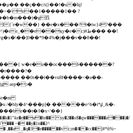
�8�>�\o��1�����1�� ?
l{`e�w��} ��e�x���?t�tw}4?���
_��e��қy�e�c)#ط��� ��!
�r����?�
9�-���� ��0s��i��vu8f����<�a��-
�
u /�bly�4^���p]� �����e^b�i*ֈl_&�-
e�e��u�br��sy�2��o$�qw������ƶ���)�/
�`��� ~� ��y�1n��2^
g� ,��a _�q�3�e���� ��vc;m�/��cc��|#*ǹ%~