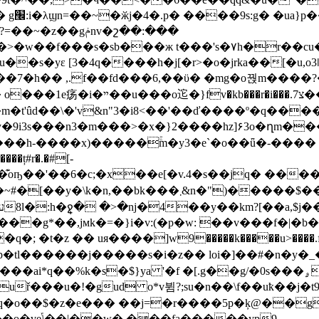
���?
�gݥnv�շ��:���
��'s�٧h�r��cu�o��]�-c�19�͍�}]ߙ����m��͉��
��7�h�� ,.f��fd���6,��ϋ� �mg�o꿙m���
��r�i���.7צ��=;fl���!
d��\�'v&n"3�i8<��'��ď����º�q����"ke�tyدyo�mb[^�52kwԟ�q�'���.�fe
^��ڰx����m�t'û
�9i3s���n3�m���>�x�}2����hz]۶3o�ղm����ж�wm
��x)�����ۚm�y3�e`�o��ǖ�-���� �ol�1����j��>
p�tl������j�����s�i�z�� loi�]��#�n�y�_�
s�$}ya '�f �[.g��g/�0s���ۄ����q���l�� m
 o*v뷤?;su�n��\f��uҟ��j�t؟�9�h<.8�8vyn�c}��r-�?
q�o��$�z�e��� ��j=�r����5p�ķ@��g�
����yp9