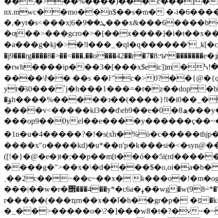
���>��%����)���c���]��9�_
nx.mwc��mo��n$��s�m� �-i�6����
�,�yt�s<���x|6�ܛ��9���x&���6����b�z��/�1��d�,ڸx�z�cmh�q��� �_`�r�`�lh�fwš��
�ƣ��>���gcro�>�[��x����]�i�t��x
�a���g�kj�>�!l���_�ql�q������'_k[�c���v�4��ƽ�ܐ���o�%������8��׎�<�q
�j9���rg����8�>��<���,��o���42��r�7�8:ꨔ
�rwh����ip���3�[���x$eic])m�ᓴ!�'
����\ř�� ��s ��ŀ"c�>0?��{@�{q ���f���
yt�҇s0��� `j�h���1���=�t�z��dop�b
�ۆh����%�����з��(����}!l�i0��_�ӆ��z���i=x�y�pb��~a�p�l)����a��wr.�]�g��"_��d��l�ߢ�nh0�sy��t^�����ro����xc�l�#��ѡ��h� #��nl
����v<�����kl3��d\eb9��e�0�ھ8���y��rm�����}"h�y� �$�r�цv���c�? s����h�
���op9��0yel��e����y������ç��~�]��o
�1n�u�4�����?�!�s(x֨h�%ϋ�c�����t
([!�}�@�e�)t�;��p��m[t��ó��5i(rd����
����g�">��x�\�d����$�o,oi�a�b� eg�
˱��2c��~��c~��x� k���o�!�m�og
���|��w�r�΢���4��y*�c6a�ߪ��wg�w(98=*�'l��v8�;�3�k�)^n�h����a��x2��7���'��^6��>��߽�gc�>b\��t�r�?
r�����(���ҵrn��x��ǐ�h��gr�p� �פ�k���&��'�=ܻ�ip��0�~s���"c���!��=p��>�\qgj=xp�=� �b\_y��u�y� *x���g��
�_��>�����o�\?�]���w8�t�?�v~�~