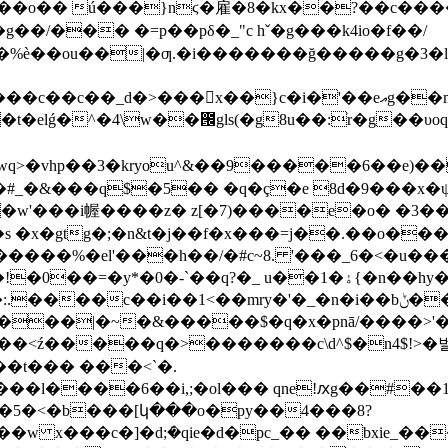
ft�%ѐ��ou��|�ƣ.�i�������ğ�����g�3�l
'��eއg��m{�#s�g�n)s������yg��p�v���3�e$��z�}
^�4\w��౜gls(�g8u��:ׁr�g��υoq �9%��~�
~2�#_�&���q$�5�� �q�ç�e 8d�9���x�
�w'���i幄����z� z[�7)����e�o� �3�
�
�s �x�gtg�;�n&t�j��f�x���=j��.��o��
qj�����%�el'���h��/�#c~8. '���_6�<
1�ۀ{�n��hy�� l�/l�����h#�7^/f@'�yf�f\�t�7!
���g���g���4�
h���|�~�&�����$�q�x�pnā/����>'
��t��� ���<`�.
��l����6��i,;�ol��� qne!ԕg��#��1��
5�<�b���[կ���o�py��4���8?
w x���c�]�d;ܿ�qie�d�pc_�� ��bxie_��