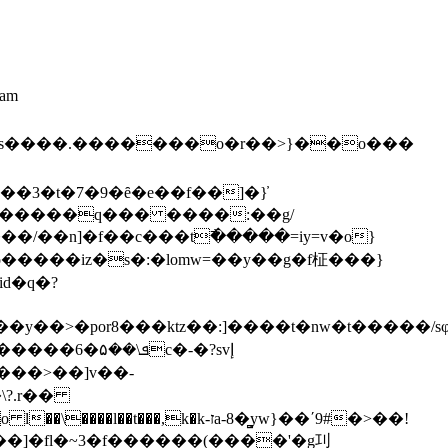
eam
3�t�7�9�ȇ�e��f��]�}̓
�����q��� ����:��g/
�/��n]�f��c���t߯�����=iy=v�o}
id�q�?