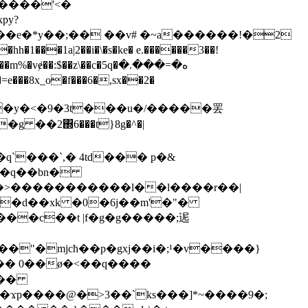
py?
�;��e�*y��;�� ��v# �~a������!�2
hh�1���1a|2��i�\�s�ke� e.������3��!
$��z\��c�5q�ه�=���.�
g ��2΍6���t}8g�^�|
q`���`,� 4td���
p�&
e��q��bn�
]�a�>�����������l��l����r
��|
_&�d��xk �0�6j��m'�"�
���c��t |f�g�g�����;迡
*��=�s�������ԁ>��c�<�t��h(�(���d��&�ӫӡ�!��(kpy-p1�ܦ)ƃ�w*���"�mjcћ��p�gxj��i�;¹�v�
���}
����