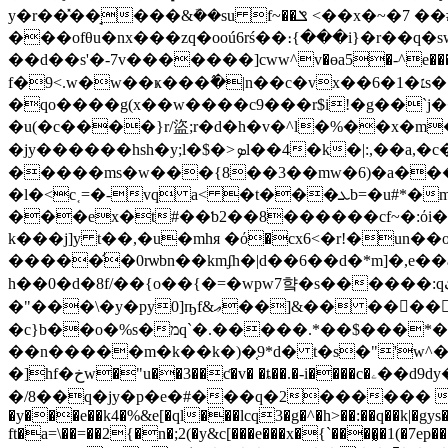
y�r��̽��̘���&ܽ��su f~��ݏ <��x�~�ݳ�̶��6����#�� 7��\���~�}w#�fn��z�n02|���for��µ�� ��ç��с/s|}��!�u�ǐq!
���ofθu�nx���zq�ooú6rś��։{���i}�r��
��d��s'�-7v�������]cww^v�ɵa5�-^e���s׹��nf][���o�����v���.q��io��î�f��b�m���)�
f�9<
�qo����g(x��w����c9���r$i!�g��`j��
�u(�c����}r/盜;r�d�h�v�^l�%��x�m�ߤ6��y����m<���v� s(�c�c,�{ɯd= ʦ�ɴg�pyg�x�\��]0��*9�4%�j���v��8
�jy������hsh�y;l�$�>ܤl��4�k�|:,��a,�c�^�x���!|��m8���>��}
�����ms�w���{8��3��mw�6)�a���
�l�<c˱=�-vq a< �t���ܥb=�u#*�m*ƫi��"�z����ۄ� �s=���c�_#��|
���ex�t#��ƅ2��8������cf~�:όi��;me\=qm�x}'�ޥa���d��g��.���osy�4���� �
k���j]y t��,�u�mhя �ό�cx6<�r!�
�����̛�0rѡbn��kmʄh�|d��6��d�*m]�,e��a
h��0�d�8f/��{o��{�=�wpw7햨�s������:qڪ p�e��\j��1.�������u��3b?��(g aep�ɔ�
�"���\�y�py0]ҧf&ޢ��]&�� ��󩬣��>3�g x��~��2\s�y�&��fӯ-�6����n�<�]���e�
�c}b��o�%s�מq`�.�����.*��$���*�2���,c?��0�'\}�w���>�לr�u*��8��g}�4e�m
��n�����m�k��k�)�֤9*d� t�s�"'w
�]hf�خw�"u��3��ƈ�v� �ȶ��.�-i����c�ۦ��d9dy�������i�ϼɠ~蝢򘷁�� �st�clg mq��f���:���be��t�/l�x<'��}
�/8��q�jy�р�e�#���q�2������ �;ɣ)� 
�y���e��k4�%&e[�ql���lcq3�g�^�h>��:��q��k|�gy
s
ft�a=\��=��2{�n�;2(�y&c[���e���x�{`����̰�1(�7e