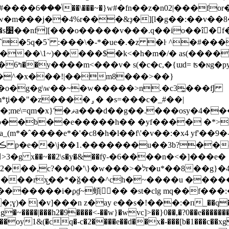
q�sw�m���j��4%r���&ҙ�][l�g��:��v�
g舀
.w�w��ҝ���߮�|n��c�vx��6�׆�1s�`�5q�5` :���\�-*�
ue�.�z �ŀ ^�#���
��\1~)�����$�k<�h�m�/� as(����^)�ee
��!
o�g�g\w��~�w�����>n.�c3͚���fͿ
{ w�e�u��oc���δ������?
un��o��b��e�����h�� �yf���� �*>
_(m*�ˆ����e*�'�c8�h�l��f\'�v��:�x4 yf'��
^����rx̺��*�ǧ���^ch�~����u ����
|�v]���n z�ay e��s�!���:�п_��q�i�k�1"ƙ
�g�~����|���h2�9����<-��w}�wvc]>��}0��,�?0��e������
p����oy1&(�cq�-c�2����e��d��x�-���[b�1���c��x