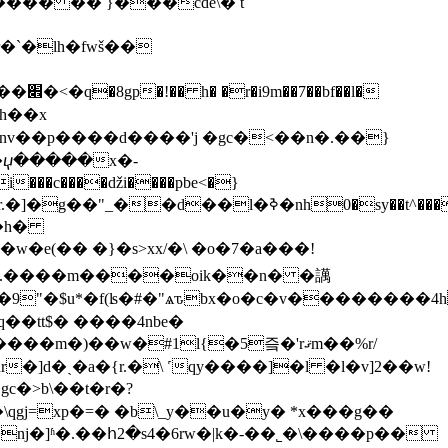
�� �� }���cde\� t
�h��x
�jnv��p����d����'j �gc�<��n�.��}
�e(�� �}�s>xx/�\ �o�7�a���!
f�.����m����oik��n� �䜕
���ru�f�������9"�$u*�f(ʪ�#�"ѧԏ
bx�o�c�v��������4h
q��tt$� ����4
nbe�
�)��w�#1l{�5즠�'rޤm��%r/
�]d�ˎ�a�{r.�\ ˹qy����]�l �l�v]2��w!
ǌ�]ʱ�.��հ2�s4�6rw�|k�-��˾�\����p��