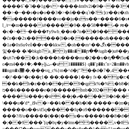
����6`�`l��1g�v=����4m0v2i�9�~��3� g׬:i�λϣn=��~�ӂj�4�.p� ����9s:g� �ua}p���q�a��r�t]5
��>�~��s�u�o��3�>�ń���ц՛t�?c]cr��z�zh?=��~�z�
�u�����f����vo��ju�zrs��=����6�s�>�w��f���s�sb���ж t�
ĩ_/r=�m����s#�����9�.��5އ���8� ԙ�u��s�yε [3�4q����h�j[�r>�o�jrka��[�u,o3ǁ
�c�>�~����۴y9wb˯��n�7n�]�9����
�ćn�r�2x��l���]ӟ�o�;�����o&���z� o���1e疡�i�ײ��u���o迱�}fv�kb�
�1a�0x6uߦeǖ��v��kkw,�oh��m
잋� �� �/�bkgb7a_�iy��n���ր��/ugib�)u#��y
�տ7e��[�;k����fs����mz�2��x�դ��i5u���h-��
o�mݦ��-;�۶��4]jٺ-�u 1�����$} q��˘p��x΅n>2�m��vb����ț#r�.�#[-
��ngm�x޴\�,���vq_c%}m�^d�j"7��d�7�,4���͊oҧ��'��6�c;�x��e[�v.4�s��jq� �����ilۢ�n �čx��'�# �y��mky��lp*
<�|^��^�c��ɽ1� ��;����}��y fء�.�g�r:�~#�[��y�\k�n,��bk���܂&n�")�����$���l3"ža�it* ��a ���kb'�a��
��k�h�z��b��p�9�qpk%�%;�bע�88l�:h�݄ջ� �>�nj�4��y��km?[��a,$j��]�c[k����ro2�yu�&�c3xw��ɽ��36�&,�
מ��k������e�|f�����bnb�202���� ���g*��,jмk�=�}i�v:(�p�w: ��v���f�|�b�xܓ>��5*�{�,�����p�v��f�v�v?
����si���y�n.��j�ޗ����8�ō�;��q�; �t�z �� uя����]w9�����k�����u>����.f���u��=�怬$��hkɸ��\{&�܂�m�n-p��ɜv 윬
\���u�'d*_i$v�>��k� ��h�l� ����=�|m�
�����o��s/d5q�����fq�o9����������ai*q��%k�
���?/8/u�����(��(��u�w����b��8�d�uř���u�!�gud
�;��9���`[q�bγ�y�lms�)����,v�8
=���l7�o�ogu'���~��q&r��}�su5}m�cg��o�veݴ��|��w� ���fa�