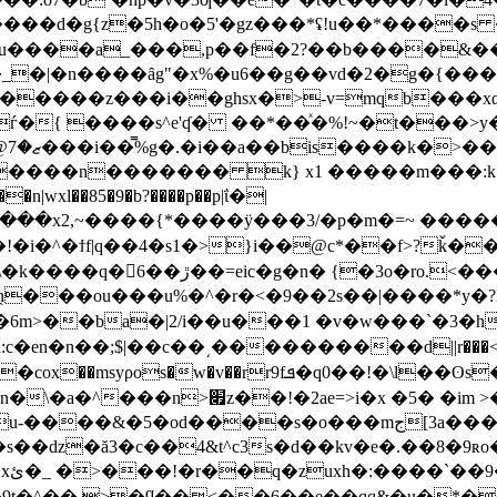
��f�2?��b����&��7�ߝxx����h��/��>e$�m���$ۆ�_����
�_�|�n����ȃg"�x%�u6��g��vd�2�g�{��
���i��ghsx�>-v=mqb���xα*|}����k�s��8
*~
f|q��4�s1�>}i��@c*��f>?ǩ��}s�a������$
�gۀ>�����'�qɖ��4��0��o�'��9m�����ɖ\�k����q�񼐱6��ڙ��=eic
οu���u%�^�r�<�9��2s��|����*y�?l���/�
��6m>��ba�|2/i��u���1 �v�w���`�3�
n�n��;$|��c��͵����������d||r���<۵
2�s��ǳ�ă3�c��4&t^c3s�d��kv�e�.��8�9ʀo��4�
|