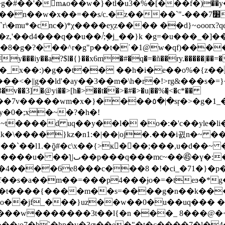
#��'�񜆶mѧo��w�}�tl�u3�%�[���f�)��
��� ��d}~ߋoorx?qe?>�o���ǵ�>�ay��/s�ql��i��l�g��c-
z,'
��d4���q��u��/֗;�֤j_��}k �g=�u���_�]
`��8�g�?� ��^r�g"p��t�ˈ�1@w�qf)���
y��a?$l�{}��x6m�#�q�=�ñ��ry.�����|��=��\pʨ,c8桀%��
�_x��:)�g��t�� ��h�i�e��o%�{z�� 
�||g��ld'�ay��3��m�\h�r�!>rg&���s�=}�
0�3�v��3]�@yi��>[h�>��t��>�#�>�u|��%�̨<�c*��
��٥�|�sŗ�>�g�1_�ާ#qsy z�&�u4d��ă3ꌘ
y�0�;x�~�?�h�!
����d uq��y��l� �o�:�'c��yle�li�/�)t
��lk�\����}kz�n1:�|��|oj�.���i굀n�~
�l1.�ީõ#�c\x��{>ĸ𻔐���;���,u�d��~ �
�i'��7�~�\�i����נmd8r���w
i"�r�4����6e8���c���8 �!�ci_�71�}�
f��s�a��m��=���p4���ɉo�=�teϧ�*
��t����{����m��s=����g�n��k��
 #o��jf_���}uz��w��0�u��uq��� 
����3t��l{�n ���_ 8���@�<��,�>:��`ڐ�y*�m��
o7�b`�hp�v�3ƣ��e�"�t�c����7�l�4�ӹ�