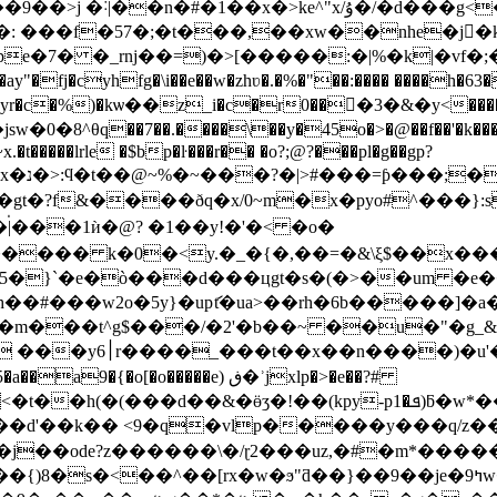
: ���f�57�;�t���,��xw��nhe�j�ُk
�pe�7� �_rnj��=)�>[�����:�|%�k|�vf
y"�fj�cyhfg�\i��e��w�zhʋ�.�%�"��:���� ����h�63��
r�c�%)�kѡ��z_i�c�r0��󝍳�3�&�y<�����m%�vɇ��:
x.�t�����lrle �$bp�ŀ���r�� �o?;@?���pl�g��gp?
gt�?f&����ðq�x/0~m�x�pyo#^���}:s�
�|่���1ѝ�@? �1��y!�'�< �o�
���� k�0�<y.�_�{�,��=�&\ξ$��x���
�˴5�}`�e�ò���d���цgt�s�(�>��um �
xh��#���w2o�5y}�upަt�ua>��rh�6b�����
3c�m���t^g$���/�2'�b��~ ��u�"�g
�k>��^l�&�8>�~���p���{���o&�;# ���y׀6r����_���t��x��n�
���)�u'
�e�o�x qv0���ip�"
j��ode?z������\�/ɽ2���uz,�#�m*��
[rx�w�ϧ"ƌ��}��9��je�ߤ9w�ϫp����@�>3��`ks���]*~����9�;