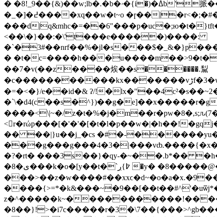
� �8!_9��{&
)��w;lb�.�b�ۥ�{i�)�ߡb'挀���o�� ú���}nϛ�雇�8�kх��?��c����9�{v, ]�����i <�](3>��ns�/
�_�]�߄����xq��w�t~o �ɼ��|�r<�;�#�g��/��� �=p��pδ�_"c hˇ�g���k4io�f��/
���d|q&mhc�=��6"���p�uc�;ю�t�}t
<��\�}��:�\'t���e�����)����:
�`�3#��nrf��%�jl�s���$�_&�}p�����c��c��_d�>���󤪿x��}c�i�
� �t�c=����h���u����m��>9�t��t�elǵ�
��7�v(��z����㶼��s������.䵩
�c�����������kx�������vڑf�3�wq>�vhp��3�kryou^&��9�����6��e)�������ޤ���{��m�r떶;��6-�3��疇ϩ��
�=�<�}/e��id�& ʔ/!�lx�"��4c²�s��
�`\�d4(c��s�^})��g�e]��x�����r�g
����<\|~�/z�t�%�j�m��r�pw�8�,s;ԉ(7
<r�rώp���[�'�'�[�t�l�p��w�|�h��!�g
�� ��|}u��j_�cs �#�-������yu�!�0��=�y*�0�-`��q?�_ u��
�?�rt� ���3s��}�qy-�~��.b*�� �
�8�ى���k�o�[y��t�`߈}ڔ �y� �8�����@��<ź�����q�>�������c\d^$�n4$!>�벌�u ����ry�b��h�eyl��4�%cxst�
���>��z�w����#��xxϲ�d~�o�a�x.�9�
����{>=*�k&���~�9��[��t��#^'�uѿj*�
z�^�����k~�����������!����
�8��}!>�i7c�����r�3�\7��{���>^gb����