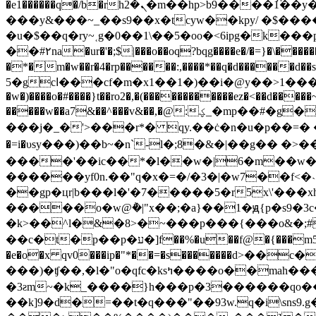
�e1������q�/b�rhܢ�2�m��hр>b9����1͆��y��9��>j �˸|��n�#�1��x�>ke^"x/ۇ�/�d���g<����'<�
���y&���~_��s9��x�tcyw��kpy/ �$����
�u�$��q�ry~˱g�0��1\��5�oo�<6ipg�k��
��#۲na�ur�'�;$|���o��oq?bqg����e�/�=}�\������a
�*�m�w��r�4�rp������:,����*��q�d������d��sy
5�gcߊ���cf�m�x1��1�)��i�@y��>1���jsw�0�8^θq��7��.����\��y�45o�>�@��f��'�k���=e���8x_o�f���6�,sx��2�
�w�)����o�#����}t��ro2�,�(������������ez�<��d�����~
�����w��a7&��^���v&��,�@:ؼ_�mp��#�g�x�נ�>:ϥ�t��@~%�~���?�|>#���=ƥ���;��y�<�9�3t���u�/�����罢
���j�_�'>���r*� qy.��ċ�n�u�p��=� �
�=i�υsy���)��b~�n`-l�;8�&�|��g�� �>�
����'��ic��*�l��w�|6�
m��w�
������yf0n.��"q�x�=�/�3�|�w7��f<
��gp�цr|b���l�'�7�����5�r5x\'���
�����o�w@݅�|"x��;�a}��1�ԭ{p�s9�
��c�t�p��p�ע�]f��%�u��f@�{���m5�a��a9�{�o[�o�����e) ڧ�ʾjxlp�>�e��?#
���)�ʧ��,�l�"o�qf
c�ksߤ����o��mah����d'��k�� <9�q�vlp�����y���q/z��� 0��ø�<��q����
�3ƨm~�k_����}h���p�3������qo��
��k]9�d�=��t�q���"��93w.q�i\sns9.g��{)8�s�<��^��