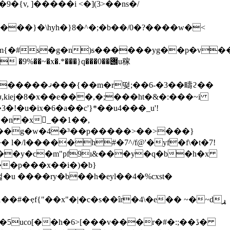
���}�\hyh�}8�^�;�b��/0�?����w�<
x�.*���}q���݌��0u稼
ψ,kiej�8�x��e���,�;���ht�&�:���~i
3�!�u�ix�6�a��c'}*��u4���_u'!
��n �x򾪯_��1��,
�u����g�w�4�³��p�����>��>���}
3�|���vȸ.����{�x�:.����c��i��1<��mry�'�_�n�i��bݨ���y�c�m"pf9
ı&���y�q�b�h�x
��p���x��i�)�b}
#�ҿf{"��x"�|�c�s��îr�4\�e�� ~�~dړ
�5uco[��h�6>[���v���r�#�:;��ڐ�