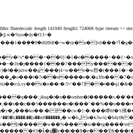
/filter /flatedecode /length 141049 /length1 724068 /type /stream >> str
e�^s*���=��0}\�{�e�����<��{>�o��
�~�1b�j����{���7���y�����|�
f��jտw��g���j4>w��o�w㦛�(���}�>��
s)��e:ů,vy��z�n��:�:5\^��7]��t��q{�&�
���/sφ��u��=8g���v��uz��y�ng?
^��9�h;����;��[u��m9������ݛ� w�bڶn�k3w/s|;�h4yf&�\?.r��
s
�rg����וmo l��\����l��t���,k�k-זa-8�̻yw}��ʹ9#�>��!
��fǽ��������y������#3�ǩ�g׸
le��|��$�e���ߐ&���(��]�fl�~3�f������(����'�g㓚