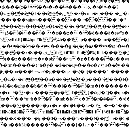
��ӕ��~zt>g��*�t> �z �h��cx�g�p���
(k���(c� ��/�-�����,o, �/���?
����c���y蓾v<�����#��ie����{�?
�8gp�!�� h� �r�i9m��7��bf��l�
�������e�ҙǥʖ����� �e��z���d���ã�swʺo
ysy��-�}��4hpn#�q弐4h��1 =p����um��e
:����g]�(�j�a٨���s(?�w�ⴤ�����x�-
�:r
��x�/��ف_�a��"��=�n��%}�hќ����i���c����ǆi����pbe<�}
α���! ~wc?�g���qe=�s(�a]����`=�����w
hjp�_�z,�a�m���u��k���ϼ���>���
����x"o����kd)�u*��n'p�k���si�<�syn@��48�o�פ݈hp��b�\'���l�
��co=\�z�:xr����p� tď�{�ώgt�#j��qlz�
��*u~h�6�ĵ�mb�k^c�3�r�#�#,�\d����m
��x�����>�,c(�(o<
�d�b��ke�9u�~�^��nr
�n��k3k������#t��}�1st~���9��