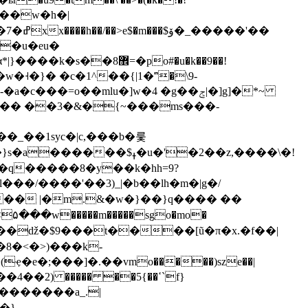
�'��
��u�eu�
޾=�po#�u�k��9��!
ߪ�u�'�2��z,����\�!
�g�n� {�3o�ro.<���q�����8�
y��k�hh=9?
���'��3 )_|�b��lh�m�|g�/
h�� |�m.&�w�}��}q���� ��
���w�����m�����sٖgo�mo�
�2) ����� ��5{��ߵ`f}