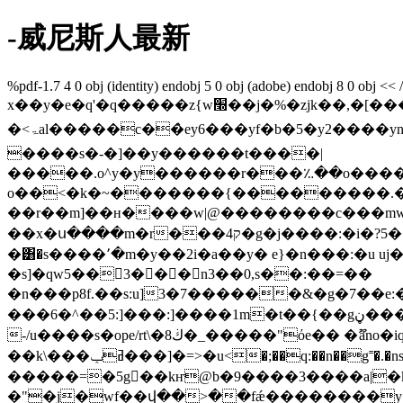
-威尼斯人最新
%pdf-1.7 4 0 obj (identity) endobj 5 0 obj (adobe) endobj 8 0 obj << 
x��y�e�q'�q�����z{w׭��j�%�zjk��,�[���]j w�%yu�dy�f13<�
�< ۃal�����c��̀ey6���yf�b�5�y2����yn���1��ܷ��9�dfdffdf�=w�rjr�u�]vŭ���?ߠ�g�s����.�������o�r��>}��o���
����s�-�]��y������t����|
�����.o^y�y������r���؉��o�����
o��<�k�~�������{���������.�
��r��m]��н����w|@��������c���mw]�
��x�ս����m�r���4ק�g�j����:�i�?5���ړ�o���t�?s��n����e�;�a3fts���7�o�����iz�s�:�lomw=��y��g�f柾���}
�͸�s����՚�m�y��2i�a��y� e}�n���:�u uj�t
�s]�qw5��3���n3��0,s��:��=��
�n���p8f.��s:u]3�7������&�g�7��e:����q���:ݬӂng�t�n��omhm�l�����s,��'���y��>�por8���ktz��:]����t�nw�t��
���6�^��5:]���:]����1m�t��{��gڼ���˿��s��c��5������e�|���"��%��u���r�����ܦ\��۵�6c�-�?svإ
-/u����s�ope/rt\�ڬ8�_�����"όe�� �ޫӓno�iq�y�ڔ���ko��:�([��cw�}:�.���㗱hf�'t:殯����>��]v��-
��k\���ߥݕ���]�=>�u<�;��q:��n��g˭�.�n
�����=�5g󹮟��kҥ@b�9����3����a|�k��[t�����w��%����io�
�"�j�wf��վ��>