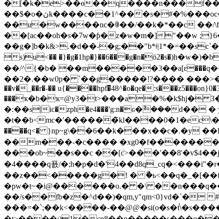
�[�k�e>��ɵ��q����n���f��g�
��$�o�ڽk����c��1^���s�#�%���oc��n��w�x��=��s/c.�z����`"-���7׸/�q���t��u*��g��1�ðqݛ i��/��
��u�w����nc�ꊶ��/��k�*��c ��/\f`r\�mu*�cnc�)*χ����ey̨z�
��[ac��oh�s�7w�ƥ�z�w�m�]"��w ;}6�
��g�]b�k&>.�d��-�g;��"b*ǂ|1*�=��sc
s)u<�� �}�g�1hp�}��6���g�n�ö2�s�)h�w�)�by���i
��/^{�b� ��m�����3��a[ԑ���q�
��2�.��w0p� `��g�����!?���� ���>���<
��v�_��r�-�� u{����hpf�̅48^�o�qe�:s���z5���on}
���ҡ�b�ҡ=@y3�t>���a�%�k$hj� 3��7v�����wm�x�}��
�:��s|ic�zph�e4���'g:n�ԍ
�݉���d�� � 
�t��b<mc�'������̃kl����0�1�ec\�~t
����q<� }nр~g\��6��k���x��c�.�y 
��m���-�c���� �xg0�f���������`�
���ob~��s��c ��[ܳc>���'��8'�v$4��j����u� ��ƪ|ٮ��p���q���mc~��㊺ �ү�:��7�e
�4����q 푨/�;h�p�d�'4��d8q_cq�<���
��z��<�����g�! � ޯ�ь<��q�_�[��
�pw�t~�i@������o.� �\ ��n���q
��/s��fb�z�^d��)�qm,y"qm<0}vd�`�
���=�`;��k<����-��@@�si(o�s�t֗\�s������w���
�t>����:)1�cn8��n�����s���q����: