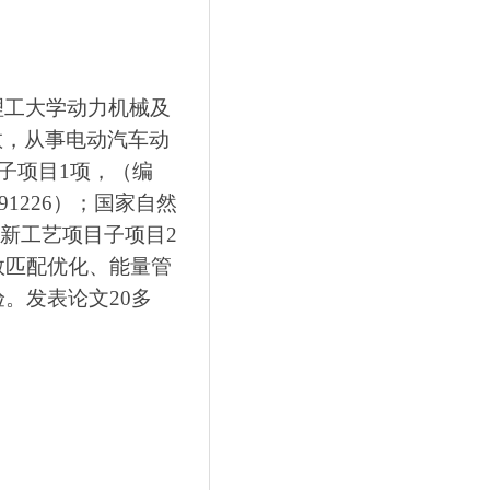
理工大学动力机械及
教，从事电动汽车动
子项目
1
项，（编
91226
）；国家自然
新工艺项目子项目
2
数匹配优化、能量管
验。发表论文
20
多