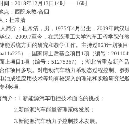
间：
2018年12月
13
日
14时
——
16
时
点：西院东教
-合四
：杜常清
人简介：杜常清，男，
1975年4月
出生，
2009
年武汉
毕业。
2009.7
至今，在武汉理工大学汽车工程学院任
储能系统方面的研究和教学工作。主持过
863
计划项目
aa11a225
），国家博士后基金项目
1
项（编号：
201104
面上项目
1
项（编号：
51275367
）；湖北省重点新产品
合作项目多项。对电动汽车动力系动态过程控制、参
电池成组应用技术等均有较深入的理论和实验研究经
专利
6
项。
容简介：
1.新能源汽车电控
技术面临的挑战；
2.
新能源
汽车能量管理策略发展
；
.新能源汽车
动力学控制技术发展
。