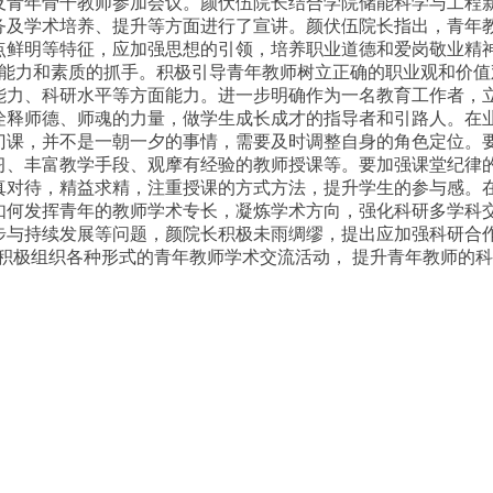
及青年骨干教师参加会议。颜伏伍院长结合学院储能科学与工程
务及学术培养、提升等方面进行了宣讲。颜伏伍院长指出，青年
点鲜明等特征，应加强思想的引领，培养职业道德和爱岗敬业精
能力和素质的抓手。积极引导青年教师树立正确的职业观和价值
能力、科研水平等方面能力。进一步明确作为一名教育工作者，
诠释师德、师魂的力量，做学生成长成才的指导者和引路人。在
门课，并不是一朝一夕的事情，需要及时调整自身的角色定位。
习、丰富教学手段、观摩有经验的教师授课等。要加强课堂纪律
真对待，精益求精，注重授课的方式方法，提升学生的参与感。
如何发挥青年的教师学术专长，凝炼学术方向，强化科研多学科
步与持续发展等问题，颜院长积极未雨绸缪，提出应加强科研合
积极组织各种形式的青年教师学术交流活动，
提升青年教师的科