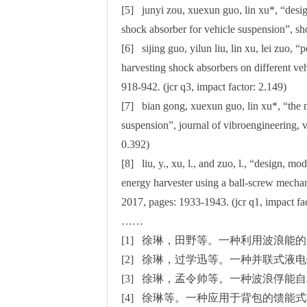
[5] junyi zou, xuexun guo, lin xu*, “desig
shock absorber for vehicle suspension”, sho
[6] sijing guo, yilun liu, lin xu, lei zuo, 
harvesting shock absorbers on different ve
918-942. (jcr q3, impact factor: 2.149)
[7] bian gong, xuexun guo, lin xu*, “the n
suspension”, journal of vibroengineering, v
0.392)
[8] liu, y., xu, l., and zuo, l., “design, mo
energy harvester using a ball-screw mechan
2017, pages: 1933-1943. (jcr q1, impact fa
……
[1] 徐琳，田野等。一种利用波浪能的新
[2] 徐琳，过学迅等。一种并联式液电馈能
[3] 徐琳，孟令帅等。一种波浪俘能自发电
[4] 徐琳等。一种应用于背包的馈能式机械