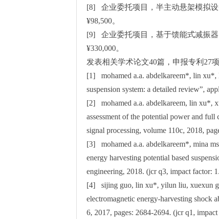
[8] 企业委托项目，半主动悬架模拟设备
¥98,500。
[9] 企业委托项目，基于馈能式减振器
¥330,000。
发表相关学术论文40篇，申报专利27
[1] mohamed a.a. abdelkareem*, lin xu*, le
suspension system: a detailed review”, app
[2] mohamed a.a. abdelkareem, lin xu*, xue
assessment of the potential power and full
signal processing, volume 110c, 2018, page
[3] mohamed a.a. abdelkareem*, mina ms k
energy harvesting potential based suspensio
engineering, 2018. (jcr q3, impact factor: 1
[4] sijing guo, lin xu*, yilun liu, xuexun 
electromagnetic energy-harvesting shock ab
6, 2017, pages: 2684-2694. (jcr q1, impact 