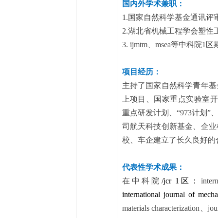
国内外学术兼职：
1.
国家自然科学基金通讯评
2.
湖北省机械工程学会塑性
3. ijmtm
、
msea
等中科院
1
区
项目经历：
主持了国家自然科学青年基
上项目、国家重点实验室开
重点研发计划、“
973
计划”
司航天科技创新基金、企业
校、车企建立了长久良好的
代表性学术成果：
在中科院
/jcr 1
区：
inter
international journal of mecha
materials characterization
、
jo