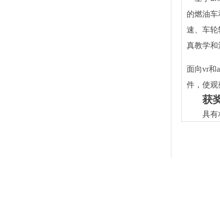
的燃油车
速、车轮
真教学和
面向
vr
和
a
件，使观
获
具有