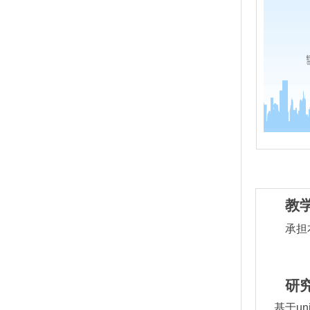
教
承担
研
基于
un