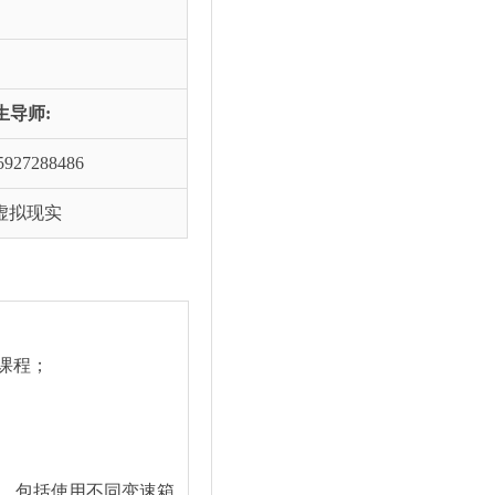
生导师:
5927288486
虚拟现实
课程；
，包括使用不同变速箱