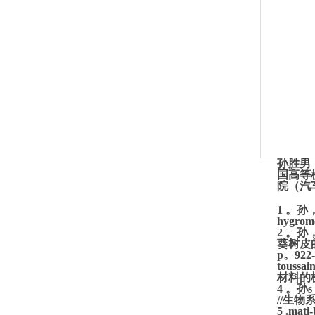
孙胜男，1
国高等
院（汽
1
。孙，
hygro
2
。孙，
葵树皮
p。
touss
材料的
4
。孙s
//生物
5
.mat