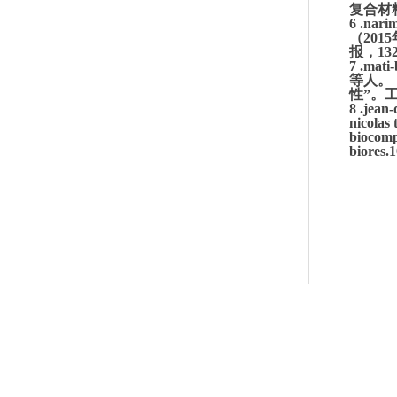
复合材料
6
.na
（201
报，13
7
.mat
等人。
性”。
工
8
.jean
nicolas
biocomp
biores.