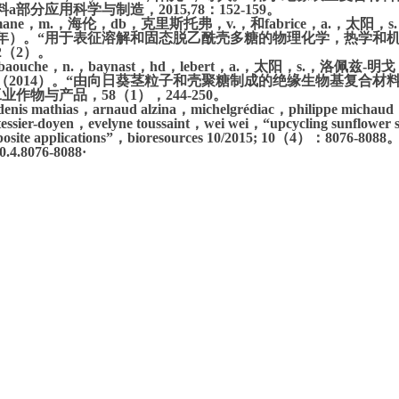
a部分应用科学与制造，2015,78：152-159。
rimane，m.，海伦，db，克里斯托弗，v.，和fabrice，a.，太阳
5年）。
“用于表征溶解和固态脱乙酰壳多糖的物理化学，热学和机
2（2）。
i-baouche，n.，baynast，hd，lebert，a.，太阳，s.，洛佩兹
（2014）。
“由向日葵茎粒子和壳聚糖制成的绝缘生物基复合材
业作物与产品，58（1），244-250。
-denis mathias，arnaud alzina，michelgrédiac，philippe michaud
 tessier-doyen，evelyne toussaint，wei wei，“upcycling sunflower st
osite applications”，bioresources 10/2015;
10（4）：8076-8088
10.4.8076-8088·