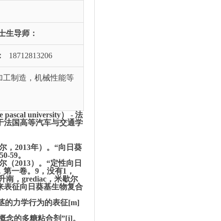
博士生导师：
：
18712813206
加工制造，机械性能等
 university） - 法
年于法国高等汽车与交通学
米歇尔，2013年）。“向日葵
50-59。
米歇尔（2013）。“定性向日
13年，第一卷。
9，没有1，
南，grediac，米歇尔
来表征向日葵基生物复合
的力学行为的表征[m]
念的多糖粘合剂”[j]。