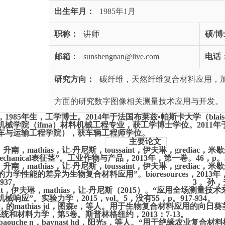
出生年月：
1985年1月
职称：
讲师
硕/
邮箱：
sunshengnan@live.com
电话
研究方向：
碳纤维，天然纤维复合材料应用，
方面的研究数字图像相关测量技术应用与开发
。
985年生，工学博士。2014年于法国布莱兹•帕斯卡大学（blaise pascal
机械学院（ifma）材料机械工程专业，获工学博士学位。2011
车与运输工程学院），获车辆工程师学位。
主要论文
升南，mathias，让-丹尼斯，toussaint，伊夫琳，grediac，
mechanical表征茎”。
工业作物与产品，2013年，第一卷。
46，p。
升南，mathias，让-丹尼斯，toussaint，伊夫琳，grediac，
的力学性能的差异为生物复合材料应用”。
bioresources，20
922-937。
3
。孙，升
aint，伊夫琳，mathias，让-丹尼斯（2015）。
“应用全场测量技术
机械响应”。
实验力学，2015，vol。
5，没有55，p。
917-934。
，的mathias jd，图森e，等人。
用于生物复合材料应用的向日葵茎
系统和材料力学，第5卷。斯普林格纽约，2013：7-13。
i-baouche n，baynast hd，阳光s，等人。
“用于绝缘农业复合材料概