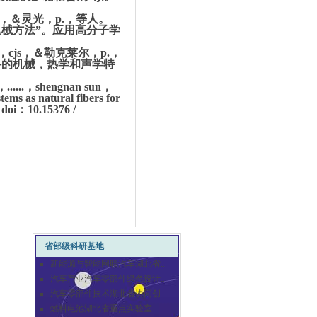
，s.，＆灵光，p.，等人。
械方法”。
应用高分子学
-明戈，cjs，＆勒克莱尔，p.，
料的机械，热学和声学特
，......，shengnan sun，
ems as natural fibers for
。
doi：10.15376 /
省部级科研基地
新能源与智能网联汽车湖北省...
汽车产业汽车零部件绿色设计...
汽车零部件技术湖北省协同创...
燃料电池湖北省重点实验室