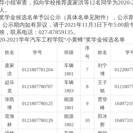
导小组审查，拟向学校推荐庞家
洪
等
12
名同学为
2020
人。
奖学金候选名单予以公示（具体名单见附件），公示
，公示期内如有异议，请于
2021年1
1
月
3
日下午
5:00
，联系电话：027-87859135。
20
-2021
学年
汽车工程
学院
“小黄蜂”
奖学金
候选
名单
序
姓名
学号
班级
姓名
学
号
庞家
车辆
刘宁
0121807781204
7
0122007
洪
1801
博
赵乐
车辆
王子
0121807780707
8
0121807
龙
1803
铭
张凯
能源
贾登
0121807780125
9
1049721
博
1801
峰
雷海
能源
田冰
0121807780129
10
1049731
林
1802
辉