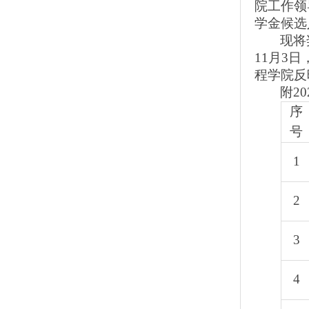
院工作领
学金候选
现将
11
月
3
日
程学院反映
附
20
序
号
1
2
3
4