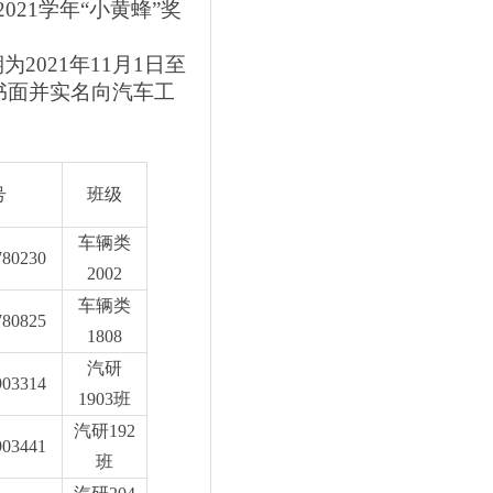
-2021学年“小
黄
蜂
”奖
期为
2021年1
1
月
1
日至
前书面并实名向汽车工
号
班级
车辆类
780230
2002
车辆类
780825
1808
汽研
903314
1903班
汽研
192
903441
班