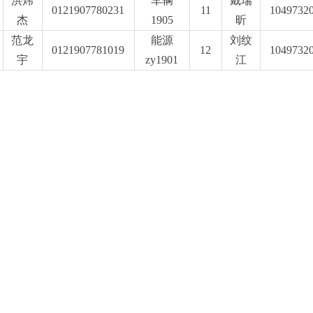
洪炜
车辆
戴瑞
0121907780231
11
1049732
杰
1905
昕
范龙
能源
刘纹
0121907781019
12
1049732
宇
zy1901
江