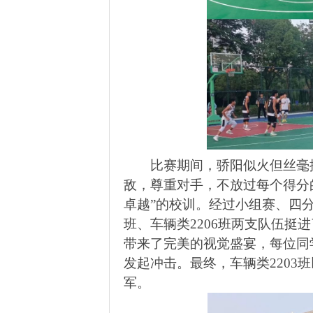
比赛期间，骄阳似火但丝毫
敌，尊重对手，不放过每个得分
卓越”的校训。经过小组赛、四
班、车辆类
2206
班两支队伍挺进
带来了完美的视觉盛宴，每位同
发起冲击。最终，车辆类
2203
班
军。