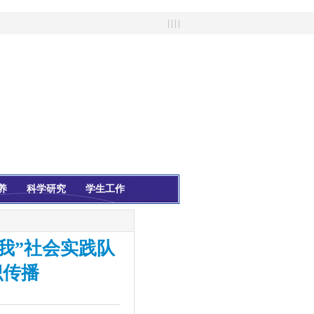
| | | |
养
科学研究
学生工作
我”社会实践队
识传播