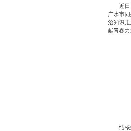
近日
广水市同
治知识走
献青春力
结核