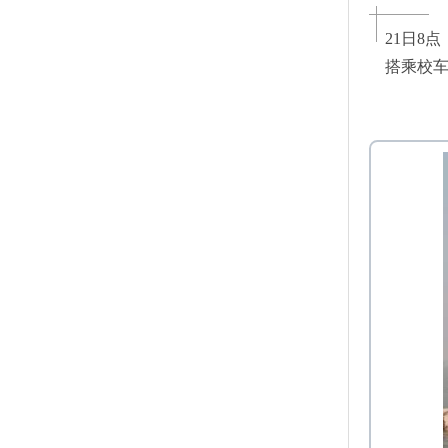
21日8
搭乘校