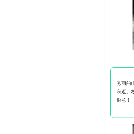
秀丽的
忘返。
惬意！