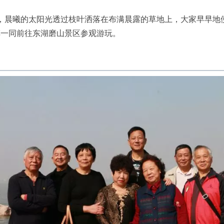
点，晨曦的太阳光透过枝叶洒落在布满晨露的草地上，大家早早地
车一同前往东湖磨山景区参观游玩。