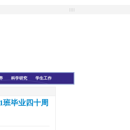
| | | |
养
科学研究
学生工作
1班毕业四十周