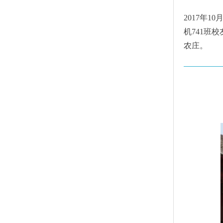
2017年
机741班
农庄。