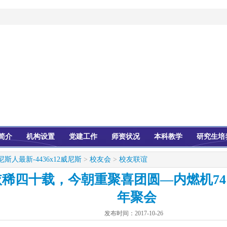
简介
机构设置
党建工作
师资状况
本科教学
研究生培
尼斯人最新-4436x12威尼斯
>
校友会
>
校友联谊
稀四十载，今朝重聚喜团圆—内燃机74
年聚会
发布时间：
2017-10-26