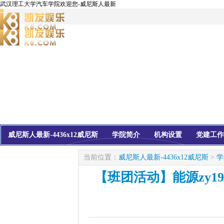
武汉理工大学汽车学院欢迎您-威尼斯人最新
威尼斯人最新-4436x12威尼斯
学院简介
机构设置
党建工作
校友会
信息公开
当前位置：
威尼斯人最新-4436x12威尼斯
>
学
【班团活动】能源zy1