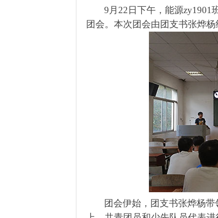
9
月
22
日下午，能源
zy190
团会。本次团会由团支书张烨杨组
团会伊始，团支书张烨杨带
上，
共青团员和少先队员代表
进