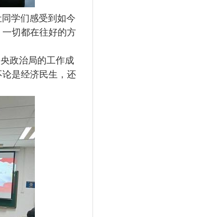
让同学们感受到如今
，一切都在往好的方
中央政治局的工作成
不论是经济民生，还