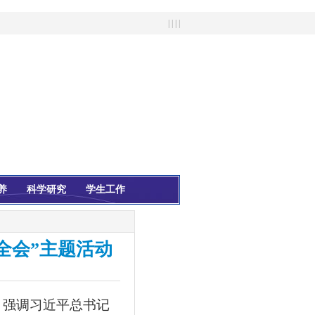
| | | |
养
科学研究
学生工作
全会”主题活动
，强调习近平总书记