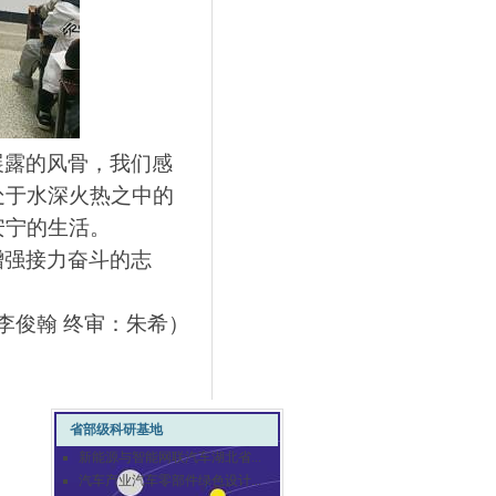
展露的风骨，我们感
处于水深火热之中的
安宁的生活。
增强接力奋斗的志
李俊翰 终审：朱希）
省部级科研基地
新能源与智能网联汽车湖北省...
汽车产业汽车零部件绿色设计...