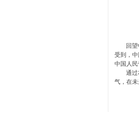
回望
受到
，
中
中国人民
通过
气，在未