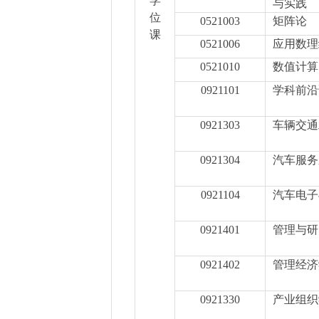
学
与实践
位
0521003
矩阵论
课
0521006
应用数理
0521010
数值计算
0921101
学科前沿
0921303
车辆交通
0921304
汽车服务
0921104
汽车电子
0921401
管理与研
0921402
管理经济
0921330
产业组织