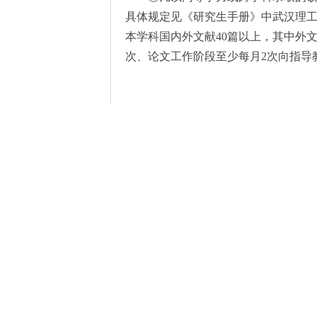
具体规定见《研究生手册》中武汉理
本学科国内外文献
40
篇以上，其中外
次、论文工作阶段至少每月
2
次向指导