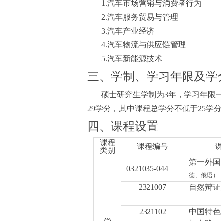
1.
汽车市场营销与消费者行为
2.
汽车服务贸易与管理
3.
汽车产业经济
4.
汽车物流与供应链管理
5.
汽车新能源技术
三、学制、学习年限及学
硕士研究生学制为
3
年，学习年限
29
学分，其中课程总学分不低于
25
学
四、课程设置
课程
课程编号
类别
第一外国
0321035-044
德、俄语）
2321007
自然辩证
2321102
中国特色