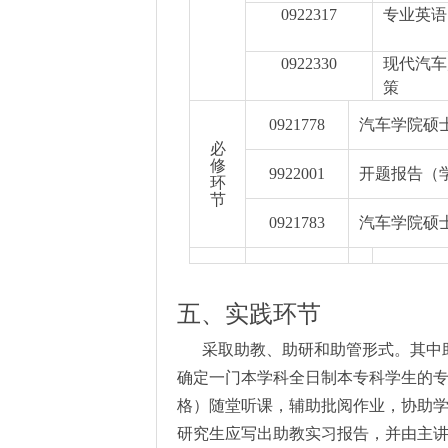
0922317
专业英语
0922330
现代汽车
策
0921778
汽车学院硕
必
修
9922001
开题报告（
环
节
0921783
汽车学院硕
五、实践环节
采取助教、助研和助管形式。其中
确定一门本学科全日制本专科学生的
格）随堂听课，辅助批阅作业，协助
研究生应写出助教实习报告，并由主