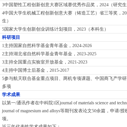
3
中国塑性工程创新创意大赛区域赛优秀作品奖，
2024
（研究生
4
中国大学生机械工程创新创意大赛（铸造工艺）省三等奖，
20
生）
5
国家大学生创新创业训练计划项目，
2023
（本科生）
科研项目
1
主持国家自然科学基金青年基金，
2024-2026
2
主持湖北省自然科学基金青年基金，
2023-2025
3
主持全国重点实验室开放基金，
2021-2023
4
主持中国博士后基金，
2015-2017
5
参与航天联合基金重点项目、两机专项课题、中国商飞产学研
多项
学术成果
以第一
/
通讯作者在中科院
1
区
journal of materials science and tech
journal of magnesium and alloys
等期刊发表论文
50
余篇，申请
/
授
项。
近三年代表性学术成果如下：