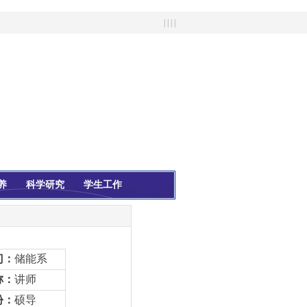
| | | |
养
科学研究
学生工作
门：
储能系
称：
讲师
份：
硕导