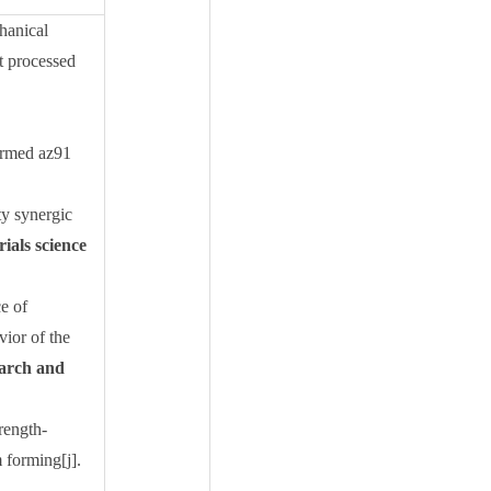
chanical
t processed
ormed az91
ty synergic
rials science
ce of
ior of the
earch and
rength-
 forming[j].