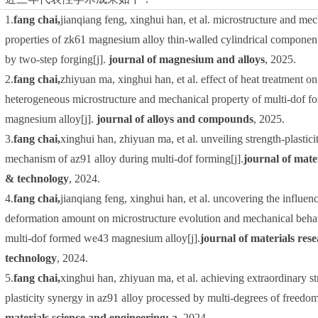
1.
fang chai,
jianqiang feng, xinghui han, et al. microstructure and me
properties of zk61 magnesium alloy thin-walled cylindrical componen
by two-step forging[j].
journal of magnesium and alloys
, 2025.
2.
fang chai,
zhiyuan ma, xinghui han, et al. effect of heat treatment on
heterogeneous microstructure and mechanical property of multi-dof f
magnesium alloy[j].
journal of alloys and compounds
, 2025.
3.
fang chai,
xinghui han, zhiyuan ma, et al. unveiling strength-plastici
mechanism of az91 alloy during multi-dof forming[j].
journal of mate
& technology
, 2024.
4.
fang chai,
jianqiang feng, xinghui han, et al. uncovering the influen
deformation amount on microstructure evolution and mechanical behav
multi-dof formed we43 magnesium alloy[j].
journal of materials res
technology
, 2024.
5.
fang chai,
xinghui han, zhiyuan ma, et al. achieving extraordinary st
plasticity synergy in az91 alloy processed by multi-degrees of freedom
materials science and engineering: a
, 2024.