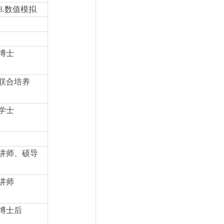
3.
数值模拟
博士
联合培养
学士
讲师、硕导
讲师
博士后