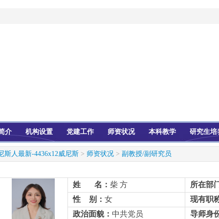
简介
机构设置
党建工作
师资状况
本科教学
研究生培
尼斯人最新-4436x12威尼斯
>
师资状况
>
副教授/副研究员
姓
名：
柴 方
所在部
性
别：
女
现有职
政治面貌：
中共党员
导师身