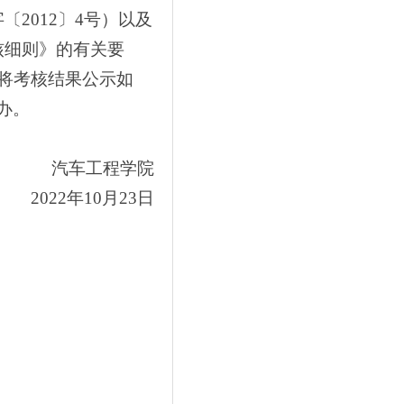
字〔
2012
〕
4
号）以及
核细则》的有关要
将考核结果公示如
办。
汽车工程学院
2022
年
10
月
23
日