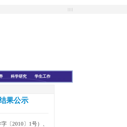
| | | |
养
科学研究
学生工作
核结果公示
学字〔
2010
〕
1
号）、