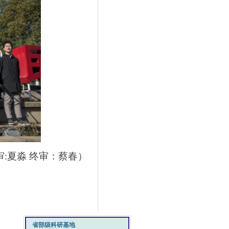
审:夏淼 终审：蔡春）
省部级科研基地