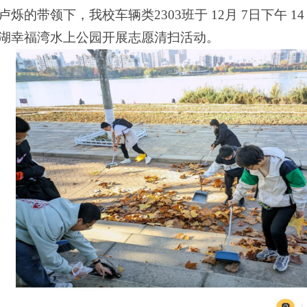
卢烁的带领下，我校车辆类
2303
班于
12
月
7
日下午
14
湖幸福湾水上公园开展志愿清扫活动。