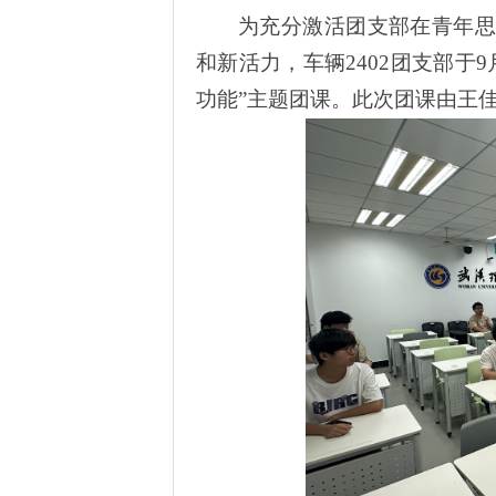
为充分激活团支部在青年思
和新活力，车辆
2402
团支部于
9
功能”主题团课。此次团课由王