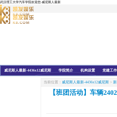
武汉理工大学汽车学院欢迎您-威尼斯人最新
威尼斯人最新-4436x12威尼斯
学院简介
机构设置
党建工作
校友会
信息公开
当前位置：
威尼斯人最新-4436x12威尼斯
>
新
【班团活动】车辆240