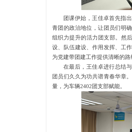
团课伊始，王佳卓首先指出
青团的政治地位，让团员们明
组织力提升的活力团支部。然后
设、队伍建设、作用发挥、工
为党建带团建工作提供清晰的路
在最后，王佳卓进行总结与
团员们久久为功共谱青春华章
量，为车辆
2402
团支部赋能。