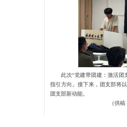
此次“党建带团建：激活团
指引方向。接下来，团支部将
团支部新动能。
（供稿