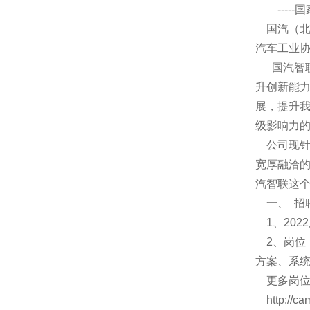
----
国汽（北
汽车工业
国汽智
升创新能
展，提升
级影响力
公司现针
宽厚融洽
汽智联这
一、 招
1、20
2、岗
方案、系
更多岗
http://c