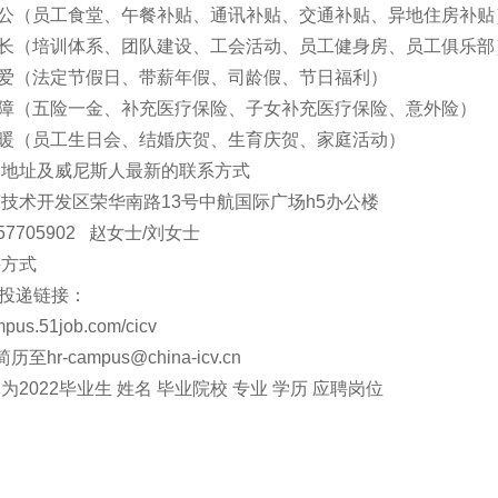
公（员工食堂、午餐补贴、通讯补贴、交通补贴、异地住房补贴
长（培训体系、团队建设、工会活动、员工健身房、员工俱乐部
爱（法定节假日、带薪年假、司龄假、节日福利）
障（五险一金、补充医疗保险、子女补充医疗保险、意外险）
暖（员工生日会、结婚庆贺、生育庆贺、家庭活动）
司地址及威尼斯人最新的联系方式
技术开发区荣华南路13号中航国际广场h5办公楼
57705902 赵女士/刘女士
聘方式
位投递链接：
ampus.51job.com/cicv
简历至
hr-campus@china-icv.cn
为2022毕业生 姓名 毕业院校 专业 学历 应聘岗位