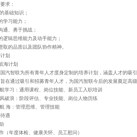
聘要求：
实的基础知识；
的学习能力；
沟通、勇于挑战；
的逻辑思维能力及动手能力；
进取的品质以及团队协作精神。
养计划
-航海计划
是国汽智联为所有青年人才度身定制的培养计划，涵盖人才的吸
。旨在通过吸引和招募青年人才，为国汽智联今后的发展奠定高
启航学习：通用课程、岗位技能、新员工入职培训
乘风破浪：阶段评估、专业技能、岗位人物历练
大 航 海：管理思维、管理技能
利待遇
励
作（年度体检、健康关怀、员工慰问）