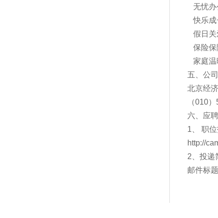
无忧办
快乐成
假日关
保险保
家庭温
五、公
北京经济
（010）
六、应
1、 职
http://c
2、投递
邮件标题