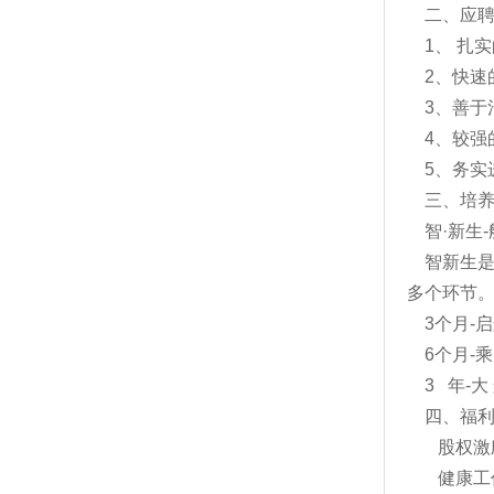
二、应
1、 扎
2、快速
3、善于
4、较强
5、务实
三、培
智·新生
智新生
多个环节
3个月-
6个月-
3 年-
四、福
股权激
健康工