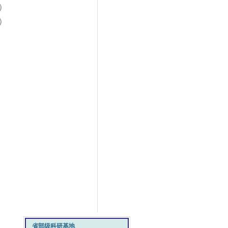
）
）
省部级科研基地