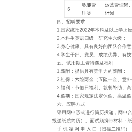
职能管
运营管理岗
6
理类
计岗
四、招聘要求
1.国家统招2022年本科及以上学
2.本科生英语四级，研究生六级；
3.身心健康、具有良好的团队合作
4.学生干部、党员、成绩优异、有
五、试用期工资待遇及福利
1.薪酬：提供具有竞争力的薪酬；
2.社保：六险两金（五险一金、意
3.福利：节假日福利、就餐补助、
4.假期：国家规定法定休假、高温
六、应聘方式
采用网申形式进行简历投递，网申
投递纸质简历）。面试须携带材料：
手 机 端 网 申 入 口（扫