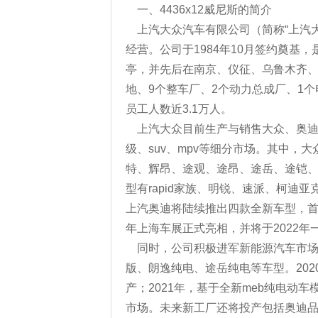
一、4436x12威尼斯的简介
上汽大众汽车有限公司（简称“上汽
经营。公司于1984年10月签约奠
亭，并先后在南京、仪征、乌鲁木齐、
地、9个整车厂、2个动力总成厂、1个
员工人数近3.1万人。
上汽大众目前生产与销售大众、奥迪和
级、suv、mpv等细分市场。其中，大众
特、辉昂、途观、途昂、途岳、途铠、途安、
型有rapid家族、明锐、速派、柯迪
上汽奥迪将陆续推出四款全新车型，首批产品全新奥
年上海车展正式亮相，并将于2022年
同时，公司积极进军新能源汽车市场
版、朗逸纯电、途岳纯电等车型。202
产；2021年，基于全新meb纯电动车模块
市场。未来新工厂还将投产包括奥迪品